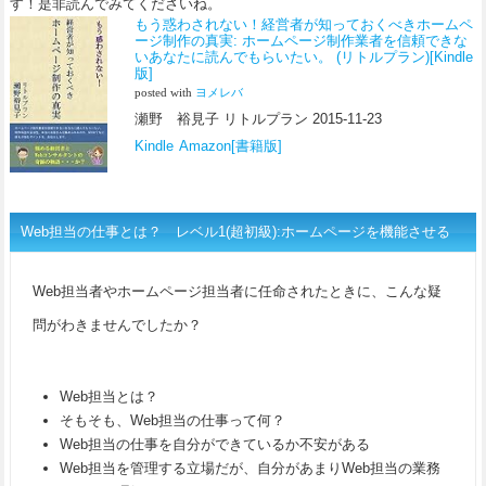
す！是非読んでみてくださいね。
もう惑わされない！経営者が知っておくべきホームペ
ージ制作の真実: ホームページ制作業者を信頼できな
いあなたに読んでもらいたい。 (リトルプラン)[Kindle
版]
posted with
ヨメレバ
瀬野 裕見子 リトルプラン 2015-11-23
Kindle
Amazon[書籍版]
Web担当の仕事とは？ レベル1(超初級):ホームページを機能させる
Web担当者やホームページ担当者に任命されたときに、こんな疑
問がわきませんでしたか？
Web担当とは？
そもそも、Web担当の仕事って何？
Web担当の仕事を自分ができているか不安がある
Web担当を管理する立場だが、自分があまりWeb担当の業務