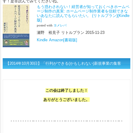
す！是非読んでみてくださいね。
もう惑わされない！経営者が知っておくべきホームペ
ージ制作の真実: ホームページ制作業者を信頼できな
いあなたに読んでもらいたい。 (リトルプラン)[Kindle
版]
posted with
ヨメレバ
瀬野 裕見子 リトルプラン 2015-11-23
Kindle
Amazon[書籍版]
【2014年10月30日】「行列ができる(かもしれない)新規事業の集客
術」勉強会詳細 Web担当者勉強会
この会は終了しました！
ありがとうございました。
- - - - - - - - - -- - - - -- - - - -- - - - -- - - - -- - - - -- - - - -- - - - -- - - - -- -