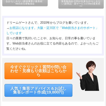
る(かもしれない)新規事業の集客術
集客勉強会-行列が出来る(かもしれな
Web担当者勉強会
い)新商品・新サービスのWeb集客術
>>
ドリームゲートさんで、2010年からブログを書いています。
→
お世話になります。大阪・淀川区で「Web担当さまのサポート」
しています
日々の業務で気付いたことや、お知らせ、日常の事を書いていま
す。Web担当者さんのお役に立てる内容もあるので、よかったらご
覧くださいね。
今すぐクリック！質問や問い合
わせ・見積もり依頼はこちらか
ら
人気！集客アドバイス＆お試し
集客レポート作成(19,800円)